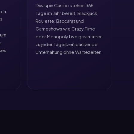
Divaspin Casino stehen 365
rch
Tage im Jahr bereit. Blackjack,
d
Roulette, Baccarat und
Gameshows wie Crazy Time
zum
oder Monopoly Live garantieren
s
zu jeder Tageszeit packende
ses.
Unterhaltung ohne Wartezeiten.