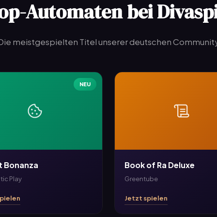
op-Automaten bei Divasp
Die meistgespielten Titel unserer deutschen Communit
NEU
t Bonanza
Book of Ra Deluxe
ic Play
Greentube
spielen
Jetzt spielen