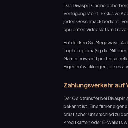
Das Divaspin Casino beherber
Verfügung steht. Exklusive Ko
jeden Geschmack bedient. Von 
opulenten Videoslots mit revol
Entdecken Sie Megaways-Autom
Töpfe regelmäßig die Millioneng
Gameshows mit professionelle
Eigenentwicklungen, die es aus
Zahlungsverkehr auf
Der Geldtransfer bei Divaspin
bekannt ist. Eine firmeneigen
drastischer Unterschied zu de
Kreditkarten oder E-Wallets w