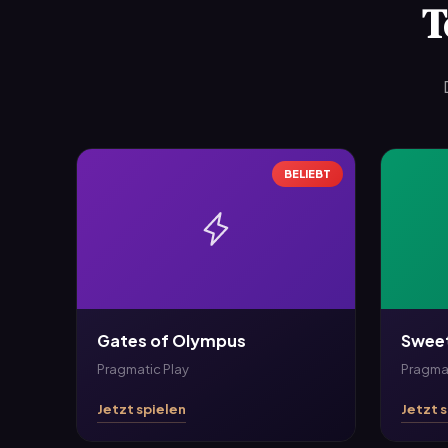
T
BELIEBT
Gates of Olympus
Swee
Pragmatic Play
Pragmat
Jetzt spielen
Jetzt 