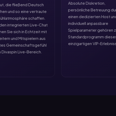
Absolute Diskretion,
ut, die fließend Deutsch
persönliche Betreuung du
hen und so eine vertraute
einen dedizierten Host un
ühlatmosphäre schaffen.
individuell anpassbare
den integrierten Live-Chat
Spielparameter gehören 
en Sie sich in Echtzeit mit
Standardprogramm diese
eitern und Mitspielern aus
einzigartigen VIP-Erlebnis
tes Gemeinschaftsgefühl
m Divaspin Live-Bereich.