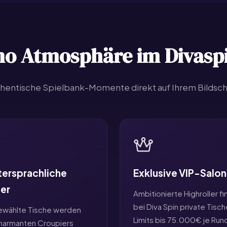
no Atmosphäre im Divasp
hentische Spielbank-Momente direkt auf Ihrem Bildsc
ersprachliche
Exklusive VIP-Salon
er
Ambitionierte Highroller f
bei Diva Spin private Tisch
wählte Tische werden
Limits bis 75.000€ je Run
harmanten Croupiers